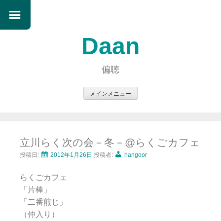
Daan
偏聴
メインメニュー
コ
ン
テ
立川らく次の会－冬－@らくごカフェ
ン
ツ
投稿日:
2012年1月26日
投稿者:
hangoor
へ
らくごカフェ
ス
「片棒」
キ
「二番煎じ」
ッ
（仲入り）
プ