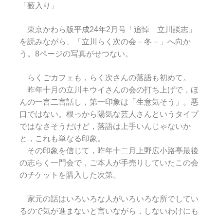
「薮入り」
東京かわら版平成24年2月号「追悼 立川談志」
を読みながら、「立川らく次の会－冬－」へ向か
う。8ページの写真がせつない。
らくごカフェも，らく次さんの落語も初めて。
昨年十月の立川キウイさんの会の打ち上げで，ほ
んの一言二言話し，第一印象は「生意気そう」。悪
口ではない。根っから陽気な芸人さんというタイプ
ではなさそうだけど，落語は上手いんじゃないか
と，これも単なる印象。
その印象を信じて，昨年十二月上野広小路亭最後
の志らく一門会で，ご本人が手売りしていたこの会
のチケットを購入した次第。
家元の話はいろいろな人がいろいろな所でしてい
るので気が進まないと言いながら，しないわけにも