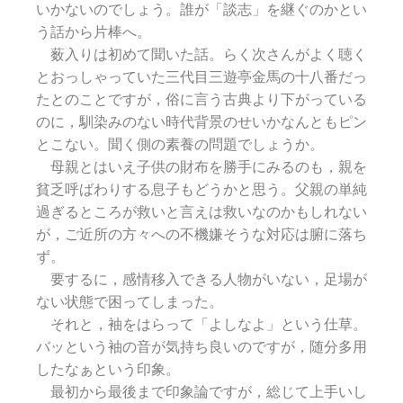
いかないのでしょう。誰が「談志」を継ぐのかとい
う話から片棒へ。
薮入りは初めて聞いた話。らく次さんがよく聴く
とおっしゃっていた三代目三遊亭金馬の十八番だっ
たとのことですが，俗に言う古典より下がっている
のに，馴染みのない時代背景のせいかなんともピン
とこない。聞く側の素養の問題でしょうか。
母親とはいえ子供の財布を勝手にみるのも，親を
貧乏呼ばわりする息子もどうかと思う。父親の単純
過ぎるところが救いと言えは救いなのかもしれない
が，ご近所の方々への不機嫌そうな対応は腑に落ち
ず。
要するに，感情移入できる人物がいない，足場が
ない状態で困ってしまった。
それと，袖をはらって「よしなよ」という仕草。
バッという袖の音が気持ち良いのですが，随分多用
したなぁという印象。
最初から最後まで印象論ですが，総じて上手いし