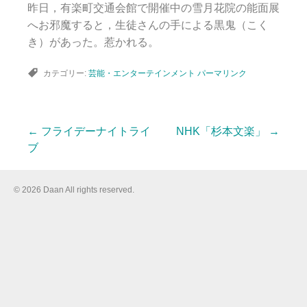
昨日，有楽町交通会館で開催中の雪月花院の能面展
へお邪魔すると，生徒さんの手による黒鬼（こく
き）があった。惹かれる。
カテゴリー:
芸能・エンターテインメント
パーマリンク
←
フライデーナイトライ
NHK「杉本文楽」
→
投
ブ
稿
© 2026 Daan All rights reserved.
ナ
ビ