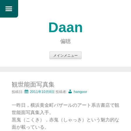
Daan
偏聴
メインメニュー
コ
ン
テ
観世能面写真集
ン
ツ
投稿日:
2011年10月8日
投稿者:
hangoor
へ
一昨日，横浜黄金町バザールのアート系古書店で観
ス
世能面写真集入手。
キ
黒鬼（こくき），赤鬼（しゃっき）という魅力的な
ッ
面が載っている。
プ