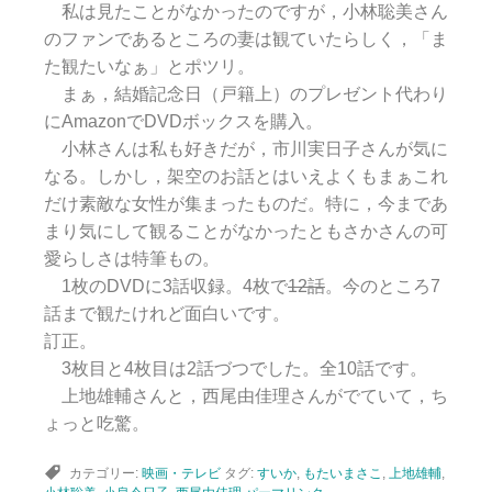
私は見たことがなかったのですが，小林聡美さん
のファンであるところの妻は観ていたらしく，「ま
た観たいなぁ」とポツリ。
まぁ，結婚記念日（戸籍上）のプレゼント代わり
にAmazonでDVDボックスを購入。
小林さんは私も好きだが，市川実日子さんが気に
なる。しかし，架空のお話とはいえよくもまぁこれ
だけ素敵な女性が集まったものだ。特に，今まであ
まり気にして観ることがなかったともさかさんの可
愛らしさは特筆もの。
1枚のDVDに3話収録。4枚で
12話
。今のところ7
話まで観たけれど面白いです。
訂正。
3枚目と4枚目は2話づつでした。全10話です。
上地雄輔さんと，西尾由佳理さんがでていて，ち
ょっと吃驚。
カテゴリー:
映画・テレビ
タグ:
すいか
,
もたいまさこ
,
上地雄輔
,