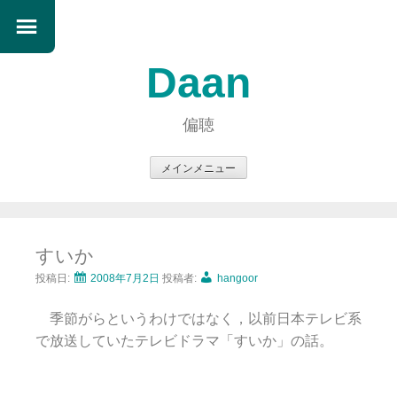
Daan
偏聴
メインメニュー
コ
ン
テ
すいか
ン
ツ
投稿日:
2008年7月2日
投稿者:
hangoor
へ
季節がらというわけではなく，以前日本テレビ系
ス
で放送していたテレビドラマ「すいか」の話。
キ
ッ
プ