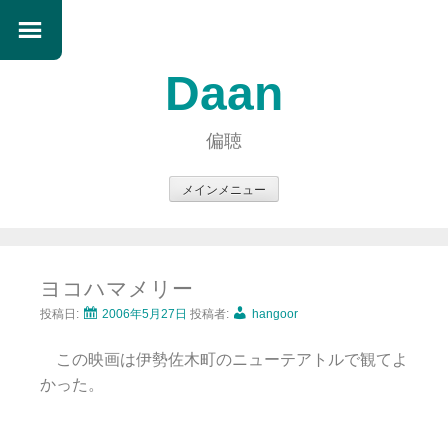
Daan
偏聴
メインメニュー
コ
ン
テ
ヨコハマメリー
ン
ツ
投稿日:
2006年5月27日
投稿者:
hangoor
へ
この映画は伊勢佐木町のニューテアトルで観てよ
ス
かった。
キ
ッ
プ