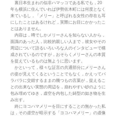
裏日本生まれの似非ハマッコである私でも，20
年も横浜に住んでいれば伊勢佐木町には何度となく
来ているし，「メリー」と呼ばれる女性の存在も耳
にしたことはあるけれど，実際にお目にかかったこ
とはありません。
内容は，噂でしかメリーさんを知らない人から，
面識のあった人，比較的親しい人まで，彼女やその
周辺について語るいろいろな人のインタビューで構
成されているのですが，おそらくメリーさんの本質
を捉えているものは無ように思います。
かといって，様々な証言の共通部分にメリーさん
の姿が見えてくるということでもなく，かえってバ
ラバラに交錯するままの幾つもの言葉が，捉えるこ
との出来ない実態の周辺を，崩れやすい砂のように
包み埋めてゆき，虚空を内包した鋳型の如き物を生
み出す。
終にヨコハマメリーを目にすることの無かった私
は，その虚空が暗示する「ヨコハマメリー」の虚像