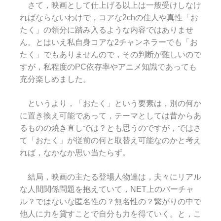
さて，映画として仕上げる以上は一般受けしなけ
ればならないわけで，コアな2chの住人や真性「お
たく」の領分に踏み入るような内容ではありませ
ん。とはいえ私自身コアな2チャンネラーでも「お
たく」でもありませんので，その判断が難しいので
すが，私程度のPC依存率やアニメ知識であっても
充分楽しめました。
というより，「おたく」という要素は，別の何か
に置き換え可能であって，テーマとしては昔からあ
るものの焼き直しでは？とも思うのですが，ではさ
て「おたく」が従前の何と取替え可能なのかと考え
れば，なかなか思い当たらず。
結局，映画の主たる登場人物達は，夫々にリアル
な人間関係問題を抱えていて，NET上のバーチャ
ル？ではないな匿名性の？無名性の？繋がりの中で
他人に力を貸すことで自分も力を得ていく。と，こ