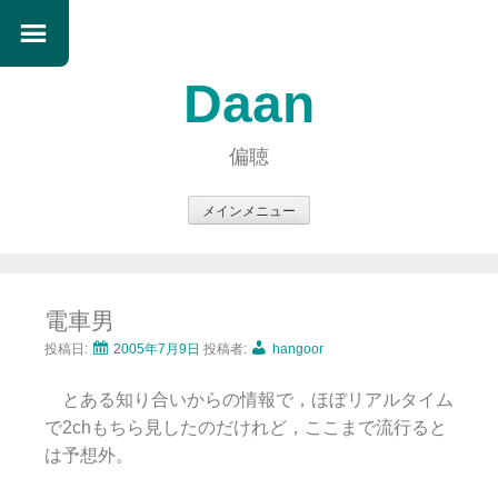
Daan
偏聴
メインメニュー
コ
ン
テ
電車男
ン
ツ
投稿日:
2005年7月9日
投稿者:
hangoor
へ
とある知り合いからの情報で，ほぼリアルタイム
ス
で2chもちら見したのだけれど，ここまで流行ると
キ
は予想外。
ッ
プ