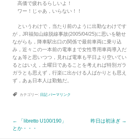
高価で疲れるらしいよ！
ワー！じゃあ，いらない！！
というわけで，当たり前のように出勤なわけです
が，JR福知山線脱線事故(2005/04/25)に思いを馳せ
ながらも，降車駅出口の関係で最前車両に乗り込
み，近々この一本前の電車まで女性専用車両導入だ
なぁ等と思いつつ，見れば電車も平日より空いてい
るとはいえ，土曜日であることを考えれば特別ガラ
ガラとも思えず，行楽に出かける人ばかりとも思え
ず，あぁ日本人は勤勉だ。
カテゴリー:
日記
パーマリンク
←
「libretto U100/190」
昨日は初泳ぎ
→
投
とか・・・