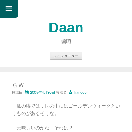
Daan
偏聴
メインメニュー
コ
ン
テ
ＧＷ
ン
ツ
投稿日:
2005年4月30日
投稿者:
hangoor
へ
風の噂では，世の中にはゴールデンウィークとい
ス
うものがあるそうな。
キ
ッ
美味しいのかね，それは？
プ