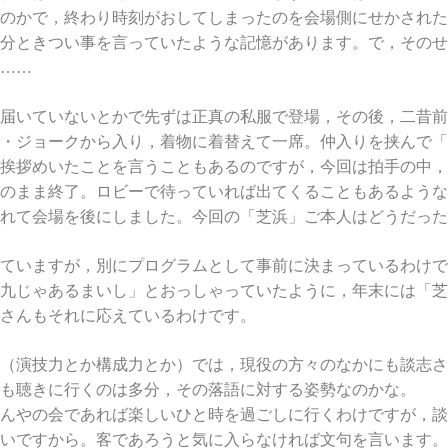
のかで，終わり時刻がおしてしまったのを会場側にせかされた
分ときつい事を言っていたような記憶があります。で，そのせ
……
届いていないとかで先ずは正真の私服で登場，その後，二昔前
・ジョークから入り，着物に着替えて一席。仲入りを挟んで「
挨拶めいたことを言うこともあるのですが，今回は拍手の中，
のまま終了。ロビーで待っていれば出てくることもあるような
れて会場を後にしました。今回の「芝浜」ご本人はどうだった
ていますが，別にプログラムとして事前に決まっているわけで
九じゃあるまいし」とおっしゃっていたように，年末には「芝
さんもそれに応えているわけです。
（演技力とか構成力とか）では，現役の方々のなかにも談志さ
も聴きに行くのは多分，その落語に対する姿勢なのかな。
んやの会であれば楽しいひと時を過ごしに行くわけですが，談
いですから。客であろうと気に入らなければ文句を言います。