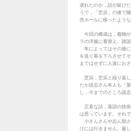
遅れたのか，話が延びた
うで，「芝浜」の後で随
売ホールに移ったような
今回の構成は，着物が
ラの洋服に着替え。雑談
年によってはその後に
を送り幕を下ろさせてそ
まではせずに人波におさ
芝浜，芝浜と繰り返し
たか談志さん本人も「第
し，今までのところ談志
正直な話，落語の技術
は思っています。それで
小さんさんや志ん朝さ
けには行きません。厳し