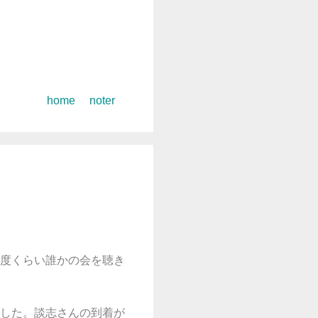
コ
home
noter
ン
テ
ン
ツ
へ
ス
キ
ッ
プ
度くらい誰かの会を聴き
した。談志さんの到着が