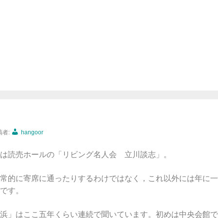
稿者:
hangoor
年の〆は読売ホールの「リビング名人会 立川談志」。
常的に寄席に通ったりするわけではなく，これ以外には年に一
です。
浜」はここ五年くらい連続で聞いています。初めは中央会館で