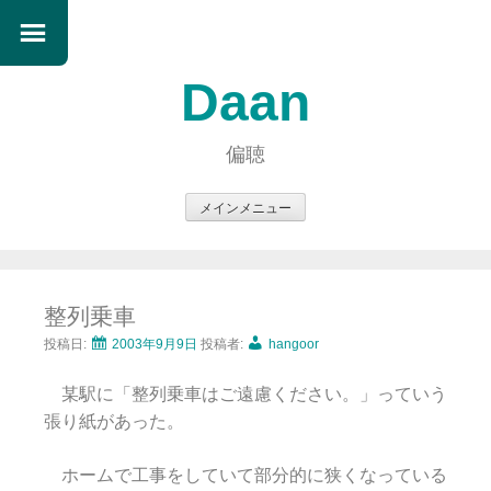
Daan
偏聴
メインメニュー
コ
ン
テ
整列乗車
ン
ツ
投稿日:
2003年9月9日
投稿者:
hangoor
へ
某駅に「整列乗車はご遠慮ください。」っていう
ス
張り紙があった。
キ
ッ
ホームで工事をしていて部分的に狭くなっている
プ