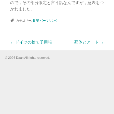
ので，その部分限定と言う話なんですが，意表をつ
かれました。
カテゴリー:
日記
パーマリンク
←
ドイツの捨て子用箱
死体とアート
→
投
© 2026 Daan All rights reserved.
稿
ナ
ビ