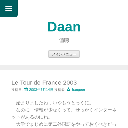
Daan
偏聴
メインメニュー
コ
ン
テ
Le Tour de France 2003
ン
ツ
投稿日:
2003年7月14日
投稿者:
hangoor
へ
始まりましたね，いやもうとっくに。
ス
なのに，情報が少なくって。せっかくインターネ
キ
ットがあるのにね。
ッ
大学でまじめに第二外国語をやっておくべきだっ
プ