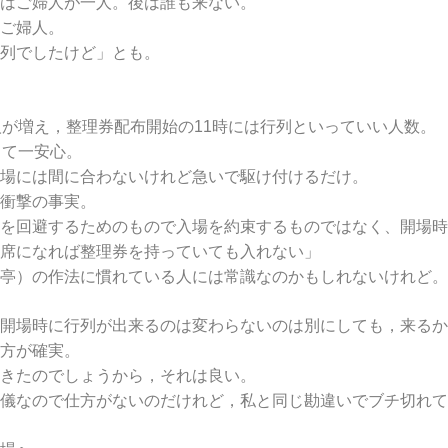
はご婦人が一人。後は誰も来ない。
ご婦人。
列でしたけど」とも。
人が増え，整理券配布開始の11時には行列といっていい人数。
して一安心。
場には間に合わないけれど急いで駆け付けるだけ。
衝撃の事実。
を回避するためのもので入場を約束するものではなく、開場時
席になれば整理券を持っていても入れない」
亭）の作法に慣れている人には常識なのかもしれないけれど。
開場時に行列が出来るのは変わらないのは別にしても，来るか
方が確実。
きたのでしょうから，それは良い。
儀なので仕方がないのだけれど，私と同じ勘違いでブチ切れて