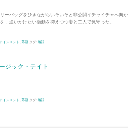
リーバッグをひきながらいそいそと非公開イチャイチャへ向か
を，追いかけたい衝動を抑えつつ妻と二人で見守った。
テインメント
,
落語
タグ:
落語
ージック・テイト
テインメント
,
落語
タグ:
落語