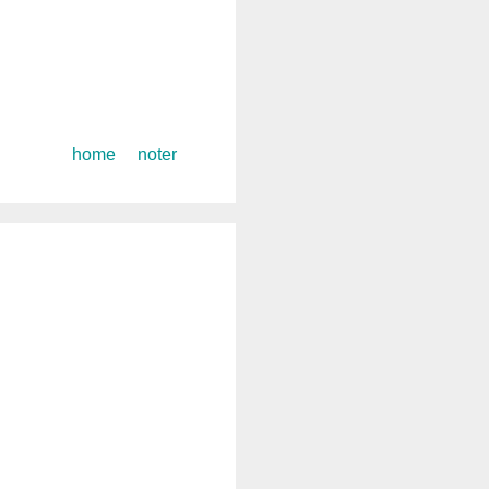
コ
home
noter
ン
テ
ン
ツ
へ
ス
キ
ッ
プ