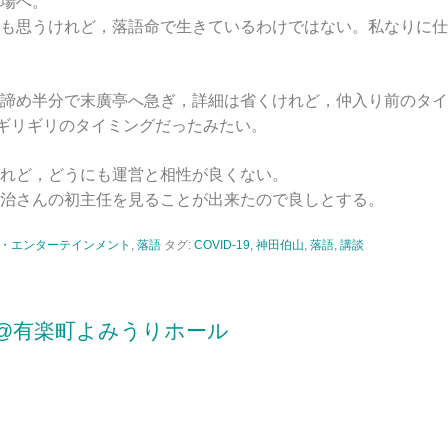
場へ。
も思うけれど，落語命で生きているわけではない。私なりに仕
諦め半分で末廣亭へ急ぎ，詳細は省くけれど，仲入り前のタイ
るとギリギリのタイミングだったみたい。
れど，どうにも運営と相性が良くない。
治さんの初主任を見ることが出来たので良しとする。
・エンターテインメント
,
落語
タグ:
COVID-19
,
神田伯山
,
落語
,
講談
@有楽町よみうりホール