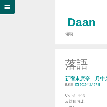
Daan
偏聴
落語
新宿末廣亭二月中
投稿日:
2022年2月17日
やかん 空治
反対俥 柳若