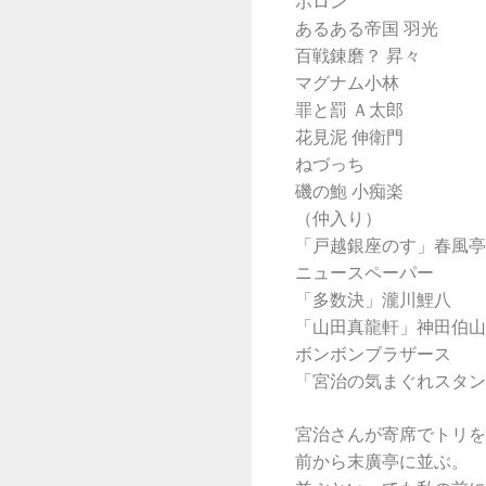
ポロン
あるある帝国 羽光
百戦錬磨？ 昇々
マグナム小林
罪と罰 Ａ太郎
花見泥 伸衛門
ねづっち
磯の鮑 小痴楽
（仲入り）
「戸越銀座のす」春風亭
ニュースペーパー
「多数決」瀧川鯉八
「山田真龍軒」神田伯山
ボンボンブラザース
「宮治の気まぐれスタン
宮治さんが寄席でトリを
前から末廣亭に並ぶ。