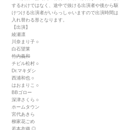
するわけではなく、途中で抜ける出演者や後から駆
けつける出演者がいらっしゃいますので出演時間は
入れ替わる形となります。
【出演】
綾瀬凛
川奈まり子 ○
白石望莱
竹内義和
チビル松村 ○
Dr.マキダシ
西浦和也 ○
はおまりこ ○
BBゴロー
深津さくら ○
ホームタウン
宮代あきら
柳家花ごめ
若本衣織 ◎