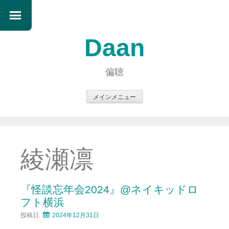
Daan
偏聴
メインメニュー
コ
ン
テ
ン
綾瀬凛
ツ
へ
ス
『怪談忘年会2024』@ネイキッドロ
キ
フト横浜
ッ
投稿日:
2024年12月31日
プ