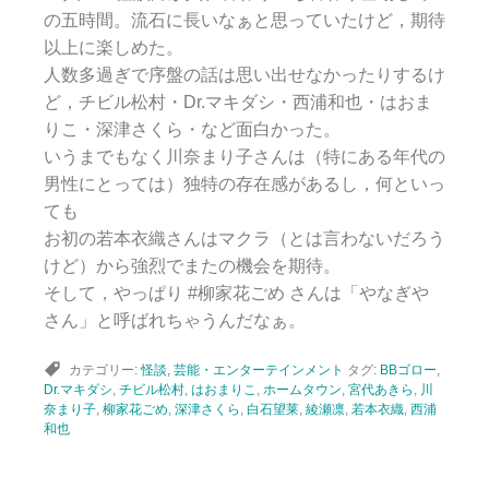
の五時間。流石に長いなぁと思っていたけど，期待
以上に楽しめた。
人数多過ぎで序盤の話は思い出せなかったりするけ
ど，チビル松村・Dr.マキダシ・西浦和也・はおま
りこ・深津さくら・など面白かった。
いうまでもなく川奈まり子さんは（特にある年代の
男性にとっては）独特の存在感があるし，何といっ
ても
お初の若本衣織さんはマクラ（とは言わないだろう
けど）から強烈でまたの機会を期待。
そして，やっぱり #柳家花ごめ さんは「やなぎや
さん」と呼ばれちゃうんだなぁ。
カテゴリー:
怪談
,
芸能・エンターテインメント
タグ:
BBゴロー
,
Dr.マキダシ
,
チビル松村
,
はおまりこ
,
ホームタウン
,
宮代あきら
,
川
奈まり子
,
柳家花ごめ
,
深津さくら
,
白石望莱
,
綾瀬凛
,
若本衣織
,
西浦
和也