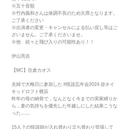
※五十音順
※竹内義和さんは体調不良のため欠席となります。
ご了承ください
※出演者の変更・キャンセルによる払い戻し等はご
ざいません。ご了承くださいませ。
※他 続々と飛び入りの可能性あり！！
伊山亮吉
【MC】住倉カオス
夫婦で大晦日に参加した #怪談忘年会2024 @ネイ
キッドロフト横浜
昨年の母の納骨で，なんとなく今までの実家縛りか
ら，妻の気持ちを優先した年越しにした結果こうな
った……
15人？の怪談師が入れ替わり立ち替わり登場して