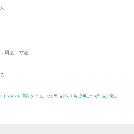
ん
，司会：寸志
る
テインメント
,
落語
タグ:
立川ぜん馬
,
立川らく兵
,
立川志の太郎
,
立川龍志