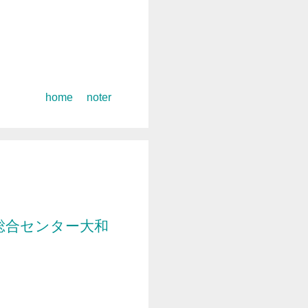
コ
home
noter
ン
テ
ン
ツ
へ
ス
キ
総合センター大和
ッ
プ