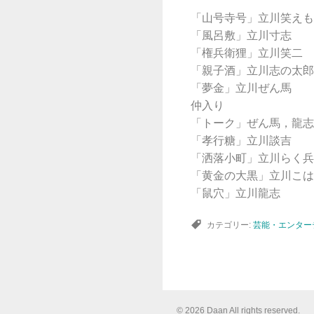
「山号寺号」立川笑えも
「風呂敷」立川寸志
「権兵衛狸」立川笑二
「親子酒」立川志の太郎
「夢金」立川ぜん馬
仲入り
「トーク」ぜん馬，龍志
「孝行糖」立川談吉
「洒落小町」立川らく兵
「黄金の大黒」立川こは
「鼠穴」立川龍志
カテゴリー:
芸能・エンター
© 2026 Daan All rights reserved.