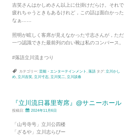
吉笑さんはかしめさん以上に仕掛けだらけ。それで
疲れちゃうときもあるけれど，この話は面白かった
なぁ……
照明が眩しく客席が見えなかった寸志さんが，ただ
一つ認識できた最前列の白い靴は私のコンバース。
#落語立川流まつり
カテゴリー:
芸能・エンターテインメント
,
落語
タグ:
立川かし
め
,
立川吉笑
,
立川寸志
,
立川笑二
,
立川談春
『立川流日暮里寄席』@サニーホール
投稿日:
2024年11月6日
「山号寺号」立川公四楼
「ざるや」立川志らぴー