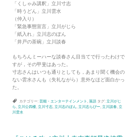
「くしゃみ講釈」立川寸志
「時うどん」立川雲水
（仲入り）
「緊急事態宣言」立川がじら
「紙入れ」立川志のぽん
「井戸の茶碗」立川談春
もちろんミーハーな談春さん目当てで行ったわけで
すが，その甲斐はあった。
寸志さんはいつも通りとしても，あまり聞く機会の
ない雲水さんも（失礼ながら）意外なほど面白かっ
た。
カテゴリー:
芸能・エンターテインメント
,
落語
タグ:
立川がじ
ら
,
立川公四楼
,
立川寸志
,
立川志のぽん
,
立川志らぴー
,
立川談春
,
立
川雲水