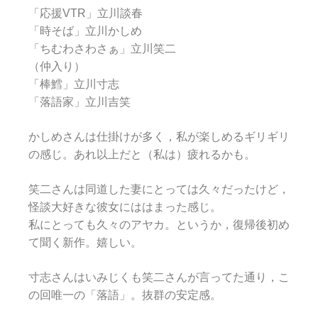
「応援VTR」立川談春
「時そば」立川かしめ
「ちむわさわさぁ」立川笑二
（仲入り）
「棒鱈」立川寸志
「落語家」立川吉笑
かしめさんは仕掛けが多く，私が楽しめるギリギリ
の感じ。あれ以上だと（私は）疲れるかも。
笑二さんは同道した妻にとっては久々だったけど，
怪談大好きな彼女にははまった感じ。
私にとっても久々のアヤカ。というか，復帰後初め
て聞く新作。嬉しい。
寸志さんはいみじくも笑二さんが言ってた通り，こ
の回唯一の「落語」。抜群の安定感。