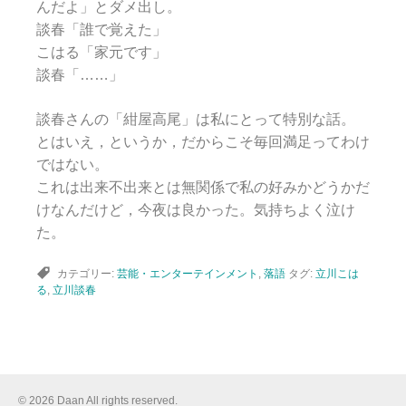
んだよ」とダメ出し。
談春「誰で覚えた」
こはる「家元です」
談春「……」
談春さんの「紺屋高尾」は私にとって特別な話。
とはいえ，というか，だからこそ毎回満足ってわけ
ではない。
これは出来不出来とは無関係で私の好みかどうかだ
けなんだけど，今夜は良かった。気持ちよく泣け
た。
カテゴリー:
芸能・エンターテインメント
,
落語
タグ:
立川こは
る
,
立川談春
© 2026 Daan All rights reserved.