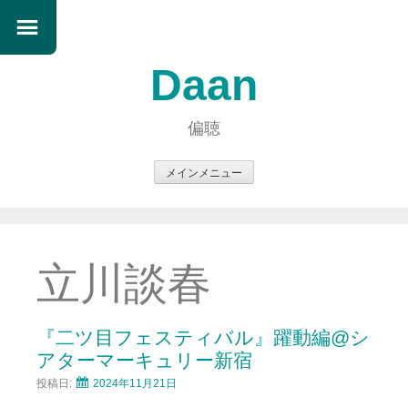
Daan
偏聴
メインメニュー
コ
ン
テ
ン
立川談春
ツ
へ
ス
『二ツ目フェスティバル』躍動編@シ
キ
アターマーキュリー新宿
ッ
投稿日:
2024年11月21日
プ