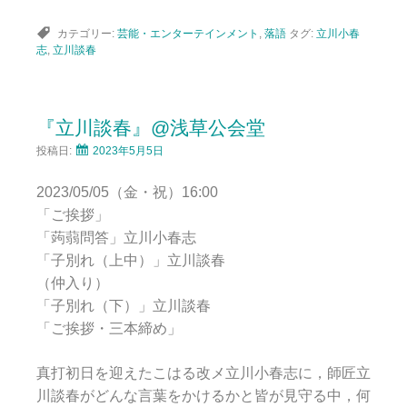
カテゴリー:
芸能・エンターテインメント
,
落語
タグ:
立川小春
志
,
立川談春
『立川談春』@浅草公会堂
投稿日:
2023年5月5日
2023/05/05（金・祝）16:00
「ご挨拶」
「蒟蒻問答」立川小春志
「子別れ（上中）」立川談春
（仲入り）
「子別れ（下）」立川談春
「ご挨拶・三本締め」
真打初日を迎えたこはる改メ立川小春志に，師匠立
川談春がどんな言葉をかけるかと皆が見守る中，何