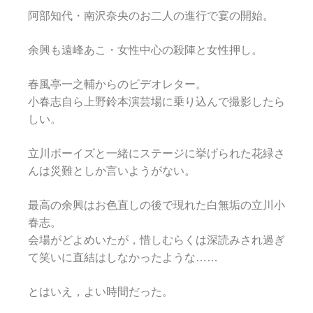
阿部知代・南沢奈央のお二人の進行で宴の開始。
余興も遠峰あこ・女性中心の殺陣と女性押し。
春風亭一之輔からのビデオレター。
小春志自ら上野鈴本演芸場に乗り込んで撮影したら
しい。
立川ボーイズと一緒にステージに挙げられた花緑さ
んは災難としか言いようがない。
最高の余興はお色直しの後で現れた白無垢の立川小
春志。
会場がどよめいたが，惜しむらくは深読みされ過ぎ
て笑いに直結はしなかったような……
とはいえ，よい時間だった。