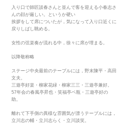
入り口で師匠談春さんと並んで客を迎える小春志さ
んの顔が厳しい。というか硬い
挨拶をして席についたが，気になって入り口近くに
戻りしばし眺める。
女性の弦楽奏が流れる中，徐々に席が埋まる。
以降敬称略
ステージ中央最前のテーブルには，野末陳平・高田
文夫。
三遊亭好楽・柳家花緑・柳家三三・三遊亭兼好。
57年会の春風亭昇也・笑福亭ベ瓶・三遊亭好の
助。
離れて下手側の異様な雰囲気が漂うテーブルには，
立川志の輔・立川志らく・立川談笑。