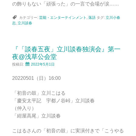
の飾りもない「頑張った」の一言で会場が涙……
カテゴリー:
芸能・エンターテインメント
,
落語
タグ:
立川小春
志
,
立川談春
『「談春五夜」立川談春独演会』第一
夜@浅草公会堂
投稿日:
2022年5月1日
20220501（日）16:00
「初音の鼓」立川こはる
「慶安太平記 宇都ノ谷峠」立川談春
（仲入り）
「紺屋高尾」立川談春
こはるさんの「初音の鼓」に実演付きで「こうやる