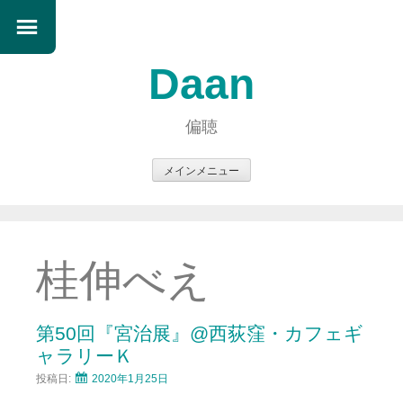
Daan
偏聴
メインメニュー
コ
ン
テ
ン
桂伸べえ
ツ
へ
ス
第50回『宮治展』@西荻窪・カフェギ
キ
ャラリーＫ
ッ
投稿日:
2020年1月25日
プ