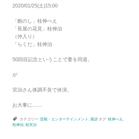
2020/01/25(土)15:00
「鮑のし」桂伸べえ
「長屋の花見」桂伸治
（仲入り）
「らくだ」桂伸治
50回目記念ということで妻を同道。
が
宮治さん体調不良で休演。
お大事に……
カテゴリー:
芸能・エンターテインメント
,
落語
タグ:
桂伸べえ
,
桂伸治
,
桂宮治