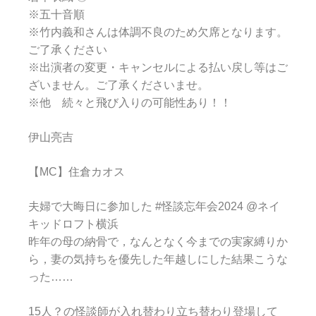
※五十音順
※竹内義和さんは体調不良のため欠席となります。
ご了承ください
※出演者の変更・キャンセルによる払い戻し等はご
ざいません。ご了承くださいませ。
※他 続々と飛び入りの可能性あり！！
伊山亮吉
【MC】住倉カオス
夫婦で大晦日に参加した #怪談忘年会2024 @ネイ
キッドロフト横浜
昨年の母の納骨で，なんとなく今までの実家縛りか
ら，妻の気持ちを優先した年越しにした結果こうな
った……
15人？の怪談師が入れ替わり立ち替わり登場して