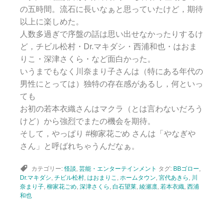
の五時間。流石に長いなぁと思っていたけど，期待
以上に楽しめた。
人数多過ぎで序盤の話は思い出せなかったりするけ
ど，チビル松村・Dr.マキダシ・西浦和也・はおま
りこ・深津さくら・など面白かった。
いうまでもなく川奈まり子さんは（特にある年代の
男性にとっては）独特の存在感があるし，何といっ
ても
お初の若本衣織さんはマクラ（とは言わないだろう
けど）から強烈でまたの機会を期待。
そして，やっぱり #柳家花ごめ さんは「やなぎや
さん」と呼ばれちゃうんだなぁ。
カテゴリー:
怪談
,
芸能・エンターテインメント
タグ:
BBゴロー
,
Dr.マキダシ
,
チビル松村
,
はおまりこ
,
ホームタウン
,
宮代あきら
,
川
奈まり子
,
柳家花ごめ
,
深津さくら
,
白石望莱
,
綾瀬凛
,
若本衣織
,
西浦
和也