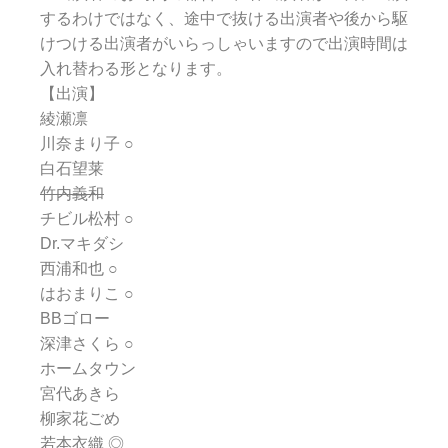
するわけではなく、途中で抜ける出演者や後から駆
けつける出演者がいらっしゃいますので出演時間は
入れ替わる形となります。
【出演】
綾瀬凛
川奈まり子 ○
白石望莱
竹内義和
チビル松村 ○
Dr.マキダシ
西浦和也 ○
はおまりこ ○
BBゴロー
深津さくら ○
ホームタウン
宮代あきら
柳家花ごめ
若本衣織 ◎