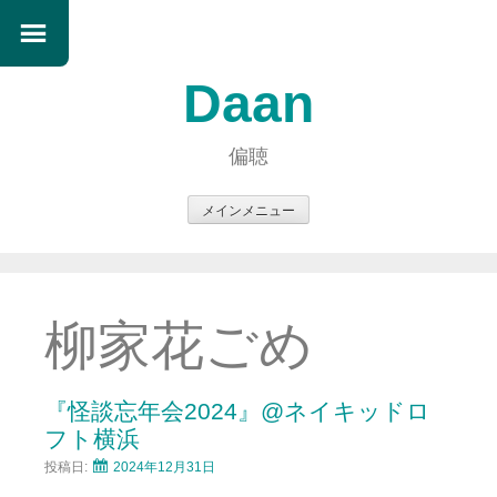
Daan
偏聴
メインメニュー
コ
ン
テ
ン
柳家花ごめ
ツ
へ
ス
『怪談忘年会2024』@ネイキッドロ
キ
フト横浜
ッ
投稿日:
2024年12月31日
プ