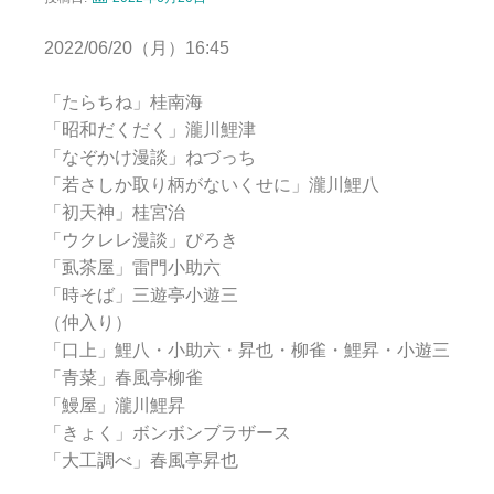
2022/06/20（月）16:45
「たらちね」桂南海
「昭和だくだく」瀧川鯉津
「なぞかけ漫談」ねづっち
「若さしか取り柄がないくせに」瀧川鯉八
「初天神」桂宮治
「ウクレレ漫談」ぴろき
「虱茶屋」雷門小助六
「時そば」三遊亭小遊三
（仲入り）
「口上」鯉八・小助六・昇也・柳雀・鯉昇・小遊三
「青菜」春風亭柳雀
「鰻屋」瀧川鯉昇
「きょく」ボンボンブラザース
「大工調べ」春風亭昇也