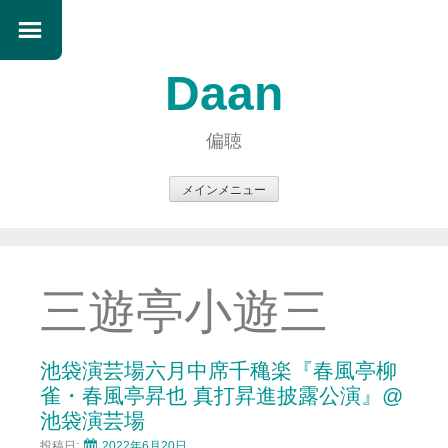
Daan
偏聴
メインメニュー
コ
ン
テ
ン
三遊亭小遊三
ツ
へ
ス
池袋演芸場六月中席千穐楽『春風亭柳
キ
雀・春風亭昇也 真打昇進披露公演』@
ッ
池袋演芸場
プ
投稿日:
2022年6月20日