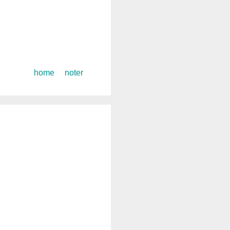
コ
home
noter
ン
テ
ン
ツ
へ
ス
キ
ッ
プ