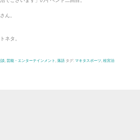
宮治でございます」のイベント二回目。
さん。
トネタ。
漫談
,
芸能・エンターテインメント
,
落語
タグ:
マキタスポーツ
,
桂宮治