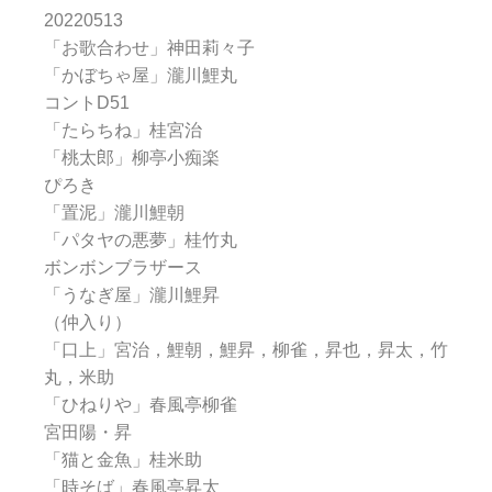
20220513
「お歌合わせ」神田莉々子
「かぼちゃ屋」瀧川鯉丸
コントD51
「たらちね」桂宮治
「桃太郎」柳亭小痴楽
ぴろき
「置泥」瀧川鯉朝
「パタヤの悪夢」桂竹丸
ボンボンブラザース
「うなぎ屋」瀧川鯉昇
（仲入り）
「口上」宮治，鯉朝，鯉昇，柳雀，昇也，昇太，竹
丸，米助
「ひねりや」春風亭柳雀
宮田陽・昇
「猫と金魚」桂米助
「時そば」春風亭昇太