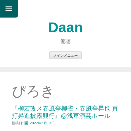
Daan
偏聴
メインメニュー
コ
ン
テ
ン
ぴろき
ツ
へ
ス
『柳若改メ春風亭柳雀・春風亭昇也 真
キ
打昇進披露興行』@浅草演芸ホール
ッ
投稿日:
2022年5月13日
プ