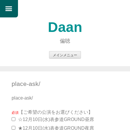
Daan
偏聴
メインメニュー
コ
ン
テ
place-ask/
ン
ツ
place-ask/
へ
ス
【ご希望の公演をお選びください】
キ
必須
ッ
☆12月10日(水)表参道GROUND昼席
プ
★12月10日(水)表参道GROUND夜席