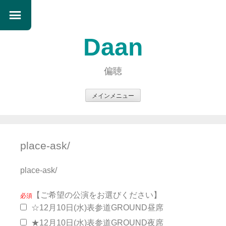
Daan
偏聴
メインメニュー
コ
ン
テ
place-ask/
ン
ツ
place-ask/
へ
ス
【ご希望の公演をお選びください】
キ
必須
ッ
☆12月10日(水)表参道GROUND昼席
プ
★12月10日(水)表参道GROUND夜席