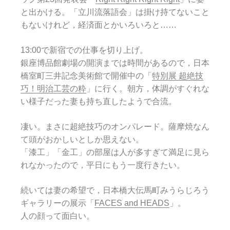
と出かける。「立川流落語会」は掛け持てないこと
もないけれど，経済面とかいろいろと……
13:00で新宿での仕事を切り上げ。
銀座博品館劇場の開演までは時間があるので，日本
橋室町三井記念美術館で開催中の「
特別展 超絶技
巧！明治工芸の粋
」に行く。朝方，体調がすぐれな
い様子だった妻も持ち直したようで合流。
凄い。まさに超絶技巧のオンパレード。薩摩焼なん
て頭がおかしいとしか思えない。
「漆工」「金工」の部屋は人が多すぎて満足に見ら
れなかったので，平日にもう一度行きたい。
続いては妻の希望で，日本橋大伝馬町みうらじろう
ギャラリーの展示「
FACES and HEADS
」。
人の顔って面白い。