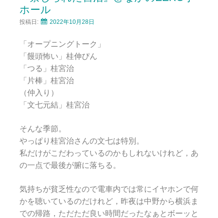
ホール
投稿日:
2022年10月28日
「オープニングトーク」
「饅頭怖い」桂伸ぴん
「つる」桂宮治
「片棒」桂宮治
（仲入り）
「文七元結」桂宮治
そんな季節。
やっぱり桂宮治さんの文七は特別。
私だけがこだわっているのかもしれないけれど，あ
の一点で最後が腑に落ちる。
気持ちが貧乏性なので電車内では常にイヤホンで何
かを聴いているのだけれど，昨夜は中野から横浜ま
での帰路，ただただ良い時間だったなぁとボーッと