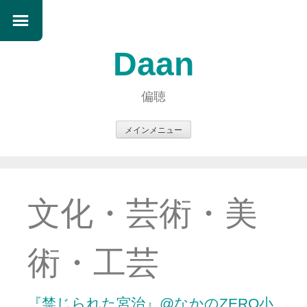
Daan
偏聴
メインメニュー
コ
ン
テ
ン
文化・芸術・美
ツ
へ
ス
術・工芸
キ
ッ
プ
『禁じられた宮治』@なかのZERO小