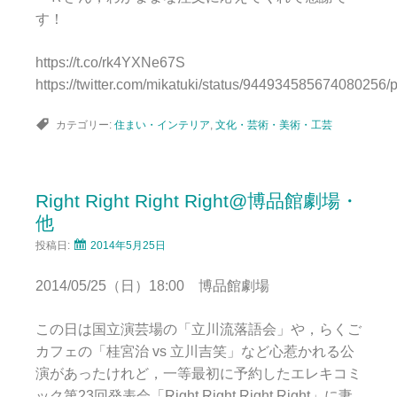
す！
https://t.co/rk4YXNe67S
https://twitter.com/mikatuki/status/944934585674080256/
カテゴリー:
住まい・インテリア
,
文化・芸術・美術・工芸
Right Right Right Right@博品館劇場・
他
投稿日:
2014年5月25日
2014/05/25（日）18:00 博品館劇場
この日は国立演芸場の「立川流落語会」や，らくご
カフェの「桂宮治 vs 立川吉笑」など心惹かれる公
演があったけれど，一等最初に予約したエレキコミ
ック第23回発表会「
Right Right Right Right
」に妻