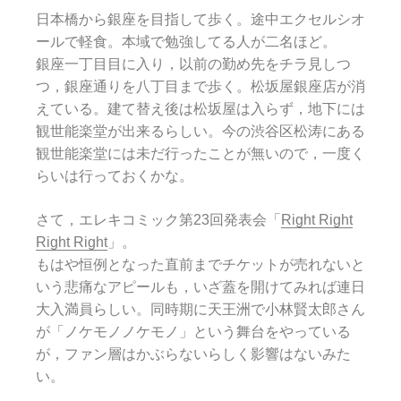
日本橋から銀座を目指して歩く。途中エクセルシオ
ールで軽食。本域で勉強してる人が二名ほど。
銀座一丁目目に入り，以前の勤め先をチラ見しつ
つ，銀座通りを八丁目まで歩く。松坂屋銀座店が消
えている。建て替え後は松坂屋は入らず，地下には
観世能楽堂が出来るらしい。今の渋谷区松涛にある
観世能楽堂には未だ行ったことが無いので，一度く
らいは行っておくかな。
さて，エレキコミック第23回発表会「
Right Right
Right Right
」。
もはや恒例となった直前までチケットが売れないと
いう悲痛なアピールも，いざ蓋を開けてみれば連日
大入満員らしい。同時期に天王洲で小林賢太郎さん
が「ノケモノノケモノ」という舞台をやっている
が，ファン層はかぶらないらしく影響はないみた
い。