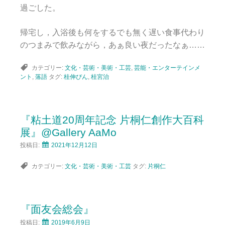
過ごした。
帰宅し，入浴後も何をするでも無く遅い食事代わり
のつまみで飲みながら，あぁ良い夜だったなぁ……
カテゴリー:
文化・芸術・美術・工芸
,
芸能・エンターテインメ
ント
,
落語
タグ:
桂伸ぴん
,
桂宮治
『粘土道20周年記念 片桐仁創作大百科
展』@Gallery AaMo
投稿日:
2021年12月12日
カテゴリー:
文化・芸術・美術・工芸
タグ:
片桐仁
『面友会総会』
投稿日:
2019年6月9日