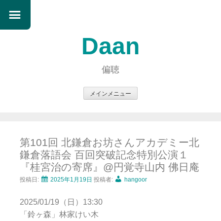
Daan
偏聴
メインメニュー
コ
ン
テ
第101回 北鎌倉お坊さんアカデミー北
ン
鎌倉落語会 百回突破記念特別公演１
ツ
『桂宮治の寄席』@円覚寺山内 佛日庵
へ
ス
投稿日:
2025年1月19日
投稿者:
hangoor
キ
2025/01/19（日）13:30
ッ
「鈴ヶ森」林家けい木
プ