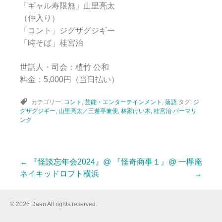
「ギャル寿限無」山里亮太
（仲入り）
「コント」ジグザグジギー
「時そば」桂宮治
世話人・司会：植竹 公和
料金：5,000円（当日払い）
カテゴリー:
コント
,
芸能・エンターテインメント
,
落語
タグ:
ジ
グザグジギー
,
山里亮太／三遊亭兼便
,
林家けい木
,
桂宮治
パーマリ
ンク
←
『怪談忘年会2024』@
『怪奇商事１』@ 一欅庵
投
ネイキッドロフト横浜
→
稿
© 2026 Daan All rights reserved.