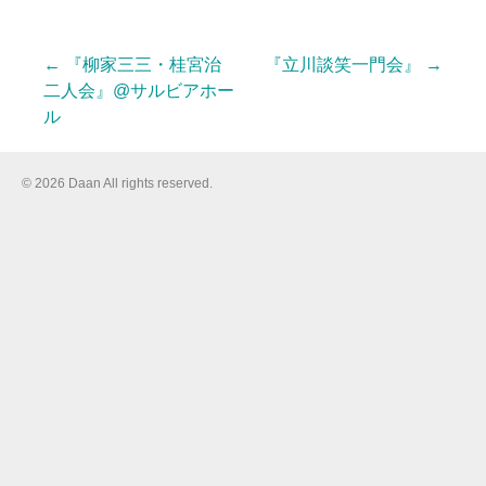
←
『柳家三三・桂宮治
『立川談笑一門会』
→
投
二人会』@サルビアホー
ル
稿
© 2026 Daan All rights reserved.
ナ
ビ
ゲ
ー