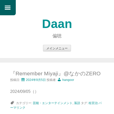
Daan
偏聴
メインメニュー
コ
ン
テ
『Remember Miyaji』@なかのZERO
ン
ツ
投稿日:
2024年9月5日
投稿者:
hangoor
へ
2024/09/05（）
ス
キ
カテゴリー:
芸能・エンターテインメント
,
落語
タグ:
桂宮治
パ
ッ
ーマリンク
プ