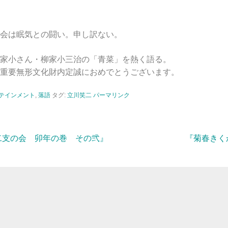
会は眠気との闘い。申し訳ない。
家小さん・柳家小三治の「青菜」を熱く語る。
重要無形文化財内定誠におめでとうございます。
テインメント
,
落語
タグ:
立川笑二
パーマリンク
二支の会 卯年の巻 その弐』
『菊春きく