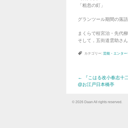
「粗忽の釘」
グランツール期間の落語
まくらで桂宮治・先代柳
そして，五街道雲助さん
カテゴリー:
芸能・エンター
←
『こはる改小春志十
投
@お江戸日本橋亭
稿
© 2026 Daan All rights reserved.
ナ