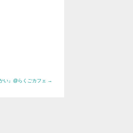
かい』@らくごカフェ
→