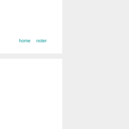
コ
home
noter
ン
テ
ン
ツ
へ
ス
キ
ッ
プ