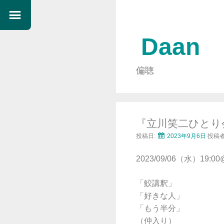
Daan
偏聴
『立川笑二ひとり
投稿日:
2023年9月6日
投稿者
2023/09/06（水）1
「鮫講釈」
「好きな人」
「もう半分」
（仲入り）