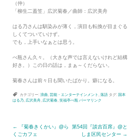
（仲）
「柳生二蓋笠」広沢菊春／曲師：広沢美舟
はる乃さんは馴染みが薄く，演目も転換が目まぐる
しくてついていけず。
でも，上手いなぁとは思う。
べ瓶さん久々。（大きな声では言えないけれど結構
好き。）この日の話は，まぁ～くだらない。
菊春さんは前々日も聞いたばかり。癖になる。
カテゴリー:
浪曲
,
芸能・エンターテインメント
,
落語
タグ:
国本
はる乃
,
広沢美舟
,
広沢菊春
,
笑福亭べ瓶
パーマリンク
←
『菊春きくかい』@ら
第54回『談吉百席』@と
投
くごカフェ
しま区民センター
→