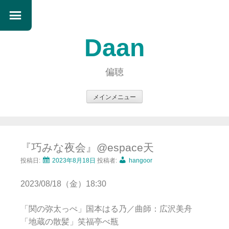
Daan
偏聴
メインメニュー
コ
ン
テ
『巧みな夜会』@espace天
ン
ツ
投稿日:
2023年8月18日
投稿者:
hangoor
へ
2023/08/18（金）18:30
ス
キ
「関の弥太っぺ」国本はる乃／曲師：広沢美舟
ッ
「地蔵の散髪」笑福亭べ瓶
プ