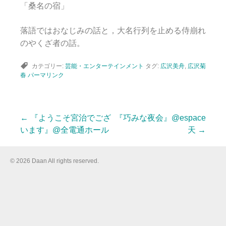
「桑名の宿」
落語ではおなじみの話と，大名行列を止める侍崩れ
のやくざ者の話。
カテゴリー:
芸能・エンターテインメント
タグ:
広沢美舟
,
広沢菊
春
パーマリンク
←
『ようこそ宮治でござ
『巧みな夜会』@espace
投
います』@全電通ホール
天
→
稿
© 2026 Daan All rights reserved.
ナ