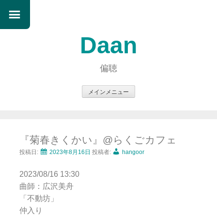
Daan
偏聴
メインメニュー
コ
ン
テ
『菊春きくかい』@らくごカフェ
ン
ツ
投稿日:
2023年8月16日
投稿者:
hangoor
へ
2023/08/16 13:30
ス
曲師：広沢美舟
キ
「不動坊」
ッ
仲入り
プ