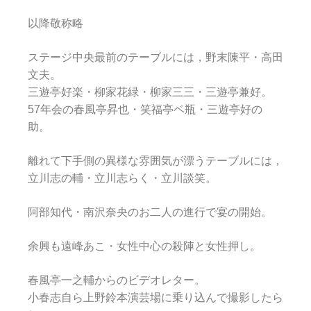
以降敬称略
ステージ中央最前のテーブルには，野末陳平・高田
文夫。
三遊亭好楽・柳家花緑・柳家三三・三遊亭兼好。
57年会の春風亭昇也・笑福亭ベ瓶・三遊亭好の
助。
離れて下手側の異様な雰囲気が漂うテーブルには，
立川志の輔・立川志らく・立川談笑。
阿部知代・南沢奈央のお二人の進行で宴の開始。
余興も遠峰あこ・女性中心の殺陣と女性押し。
春風亭一之輔からのビデオレター。
小春志自ら上野鈴本演芸場に乗り込んで撮影したら