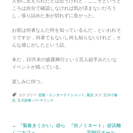
大勢に支えられたとは思うけれど，ここぞというと
ころは自分で確認しなければ気が済まないだろう
し，張り詰めた糸が切れずに良かった。
お前は何者なんだ何を知っているんだ，といわれそ
うですが，何者でもないし何も知らないけれど，そ
んな感じがしたという話。
未だ，10月末の披露興行という百人組手みたいな
イベントが残っている。
楽しみに待つ。
カテゴリー:
芸能・エンターテインメント
,
落語
タグ:
立川小春
志
,
立川談春
パーマリンク
←
『菊春きくかい』@ら
『街ノミネート』@浜離
投
くごカフェ
宮朝日ホール
→