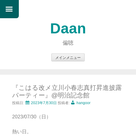
Daan
偏聴
メインメニュー
コ
ン
テ
『こはる改メ立川小春志真打昇進披露
ン
パーティー』@明治記念館
ツ
へ
投稿日:
2023年7月30日
投稿者:
hangoor
ス
2023/07/30（日）
キ
ッ
熱い日。
プ