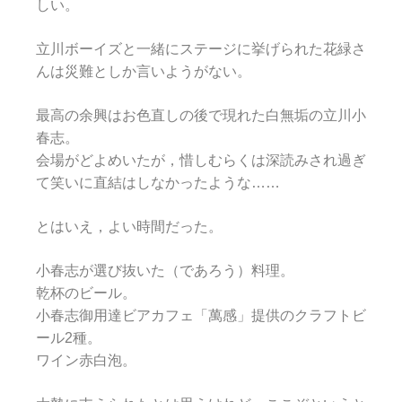
しい。
立川ボーイズと一緒にステージに挙げられた花緑さ
んは災難としか言いようがない。
最高の余興はお色直しの後で現れた白無垢の立川小
春志。
会場がどよめいたが，惜しむらくは深読みされ過ぎ
て笑いに直結はしなかったような……
とはいえ，よい時間だった。
小春志が選び抜いた（であろう）料理。
乾杯のビール。
小春志御用達ビアカフェ「萬感」提供のクラフトビ
ール2種。
ワイン赤白泡。