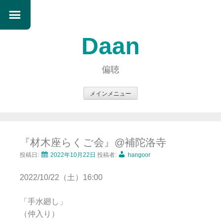
Daan
偏聴
メインメニュー
コ
ン
テ
『材木座らくご会』@補陀洛寺
ン
ツ
投稿日:
2022年10月22日
投稿者:
hangoor
へ
2022/10/22（土）16:00
ス
キ
「手水廻し」
ッ
（仲入り）
プ