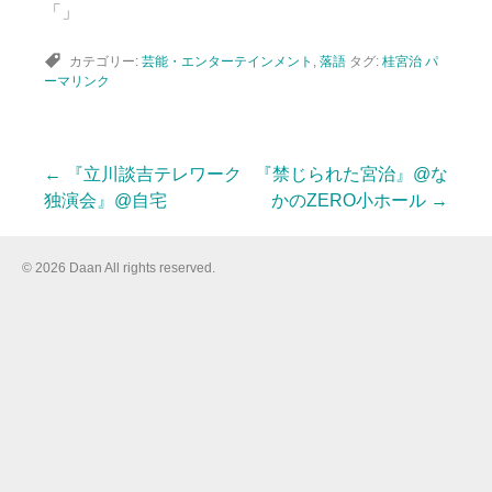
「」
カテゴリー:
芸能・エンターテインメント
,
落語
タグ:
桂宮治
パ
ーマリンク
←
『立川談吉テレワーク
『禁じられた宮治』@な
投
独演会』@自宅
かのZERO小ホール
→
稿
© 2026 Daan All rights reserved.
ナ
ビ