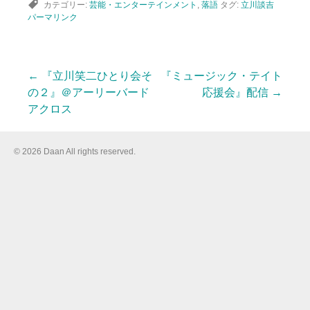
カテゴリー:
芸能・エンターテインメント
,
落語
タグ:
立川談吉
パーマリンク
←
『立川笑二ひとり会そ
『ミュージック・テイト
投
の２』＠アーリーバード
応援会』配信
→
アクロス
稿
© 2026 Daan All rights reserved.
ナ
ビ
ゲ