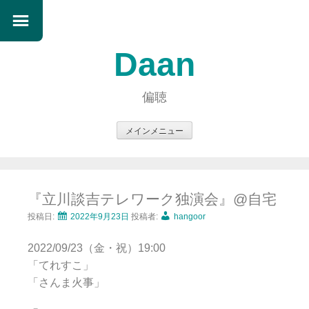
Daan
偏聴
メインメニュー
コ
ン
テ
『立川談吉テレワーク独演会』@自宅
ン
ツ
投稿日:
2022年9月23日
投稿者:
hangoor
へ
2022/09/23（金・祝）19:00
ス
「てれすこ」
キ
「さんま火事」
ッ
プ