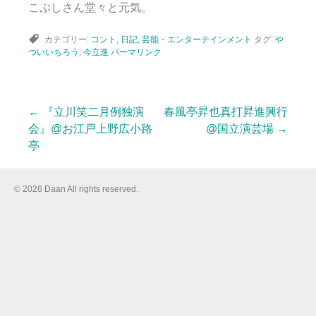
こぶしさん堂々と元気。
カテゴリー:
コント
,
日記
,
芸能・エンターテインメント
タグ:
や
ついいちろう
,
今立進
パーマリンク
←
『立川笑二月例独演
春風亭昇也真打昇進興行
投
会』@お江戸上野広小路
@国立演芸場
→
亭
稿
© 2026 Daan All rights reserved.
ナ
ビ