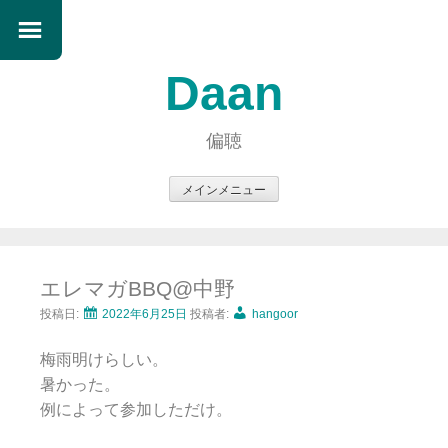
Daan
偏聴
メインメニュー
コ
ン
テ
エレマガBBQ@中野
ン
ツ
投稿日:
2022年6月25日
投稿者:
hangoor
へ
梅雨明けらしい。
ス
暑かった。
キ
例によって参加しただけ。
ッ
プ