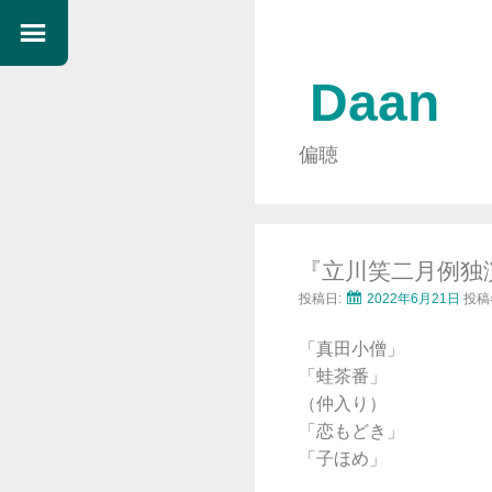
Daan
偏聴
『立川笑二月例独
投稿日:
2022年6月21日
投稿
「真田小僧」
「蛙茶番」
（仲入り）
「恋もどき」
「子ほめ」