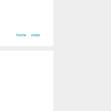
コ
home
noter
ン
テ
ン
ツ
へ
ス
キ
ッ
プ