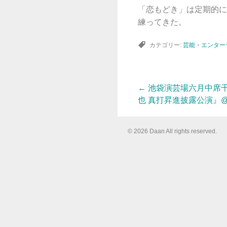
「恋もどき」は定期的にY
練ってきた。
カテゴリー:
芸能・エンター
←
池袋演芸場六月中席
投
也 真打昇進披露公演』
稿
© 2026 Daan All rights reserved.
ナ
ビ