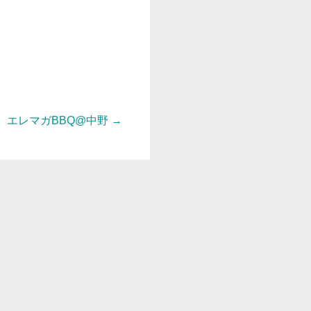
エレマガBBQ@中野
→