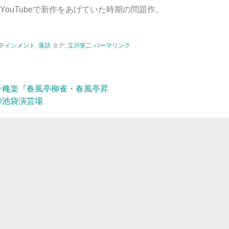
ouTubeで新作をあげていた時期の問題作。
テインメント
,
落語
タグ:
立川笑二
パーマリンク
千穐楽『春風亭柳雀・春風亭昇
@池袋演芸場