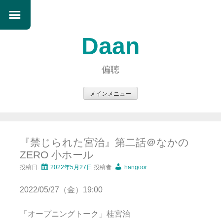
Daan
偏聴
メインメニュー
コ
ン
テ
『禁じられた宮治』第二話＠なかの
ン
ZERO 小ホール
ツ
へ
投稿日:
2022年5月27日
投稿者:
hangoor
ス
2022/05/27（金）19:00
キ
ッ
「オープニングトーク」桂宮治
プ