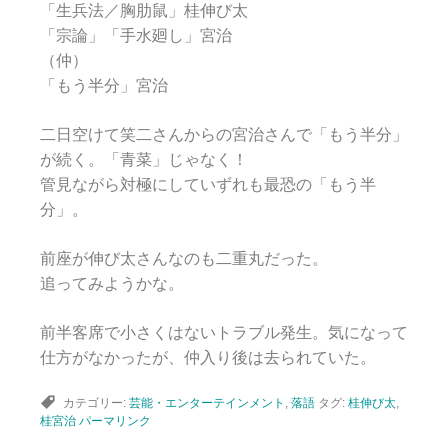
「生兵法／胸肋鼠」桂伸び太
「宗論」「手水廻し」宮治
（仲）
「もう半分」宮治
二日空けて笑二さんからの宮治さんで「もう半分」
が続く。「青菜」じゃなく！
管見ながら対極にしていずれも最恐の「もう半
分」。
前座が伸び太さんなのも二重丸だった。
追ってみようかな。
前半客席で小さくはないトラブル発生。気になって
仕方がなかったが、仲入り後は去られていた。
カテゴリー:
芸能・エンターテインメント
,
落語
タグ:
桂伸び太
,
桂宮治
パーマリンク