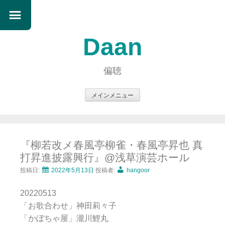
Daan
偏聴
メインメニュー
コ
ン
テ
『柳若改メ春風亭柳雀・春風亭昇也 真
ン
打昇進披露興行』@浅草演芸ホール
ツ
へ
投稿日:
2022年5月13日
投稿者:
hangoor
ス
20220513
キ
「お歌合わせ」神田莉々子
ッ
「かぼちゃ屋」瀧川鯉丸
プ