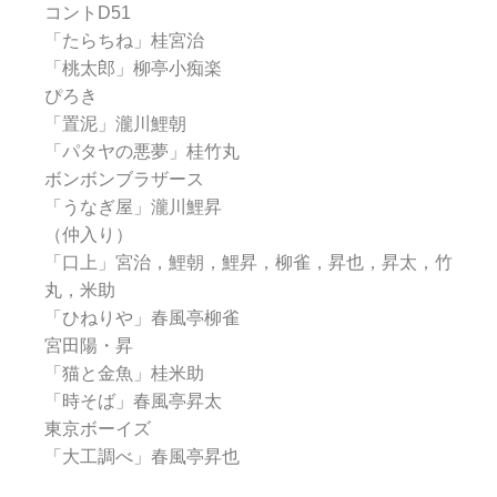
コントD51
「たらちね」桂宮治
「桃太郎」柳亭小痴楽
ぴろき
「置泥」瀧川鯉朝
「パタヤの悪夢」桂竹丸
ボンボンブラザース
「うなぎ屋」瀧川鯉昇
（仲入り）
「口上」宮治，鯉朝，鯉昇，柳雀，昇也，昇太，竹
丸，米助
「ひねりや」春風亭柳雀
宮田陽・昇
「猫と金魚」桂米助
「時そば」春風亭昇太
東京ボーイズ
「大工調べ」春風亭昇也