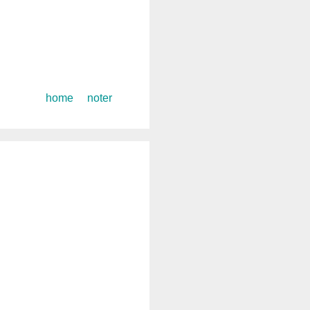
コ
home
noter
ン
テ
ン
ツ
へ
ス
キ
ッ
プ