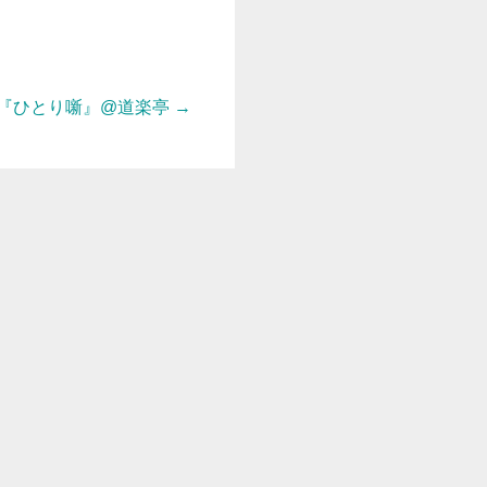
『ひとり噺』@道楽亭
→