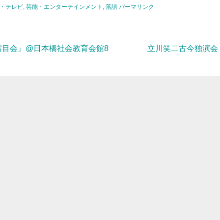
・テレビ
,
芸能・エンターテインメント
,
落語
パーマリンク
目会』@日本橋社会教育会館8
立川笑二古今独演会