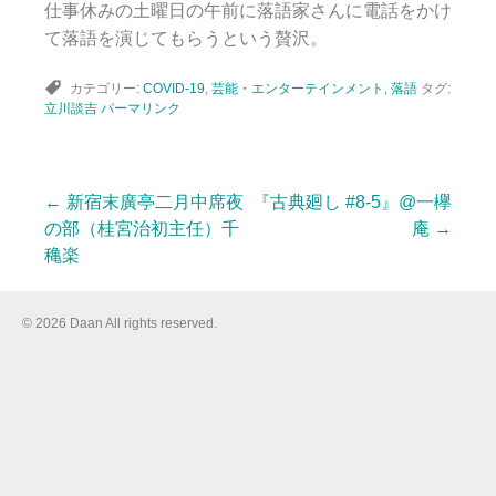
仕事休みの土曜日の午前に落語家さんに電話をかけ
て落語を演じてもらうという贅沢。
カテゴリー:
COVID-19
,
芸能・エンターテインメント
,
落語
タグ:
立川談吉
パーマリンク
←
新宿末廣亭二月中席夜
『古典廻し #8-5』@一欅
投
の部（桂宮治初主任）千
庵
→
穐楽
稿
© 2026 Daan All rights reserved.
ナ
ビ