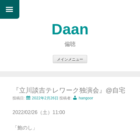
Daan
偏聴
メインメニュー
コ
ン
テ
『立川談吉テレワーク独演会』@自宅
ン
ツ
投稿日:
2022年2月26日
投稿者:
hangoor
へ
2022/02/26（土）11:00
ス
キ
「鮑のし」
ッ
プ