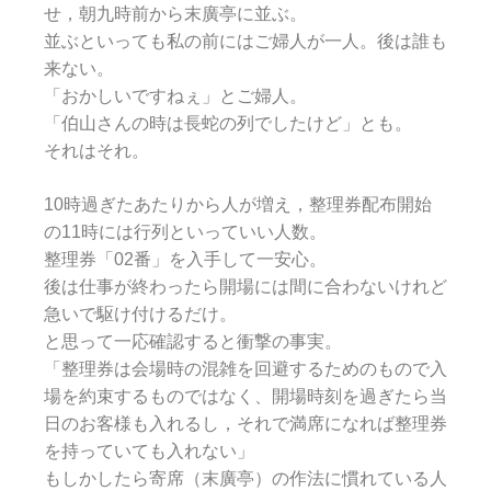
せ，朝九時前から末廣亭に並ぶ。
並ぶといっても私の前にはご婦人が一人。後は誰も
来ない。
「おかしいですねぇ」とご婦人。
「伯山さんの時は長蛇の列でしたけど」とも。
それはそれ。
10時過ぎたあたりから人が増え，整理券配布開始
の11時には行列といっていい人数。
整理券「02番」を入手して一安心。
後は仕事が終わったら開場には間に合わないけれど
急いで駆け付けるだけ。
と思って一応確認すると衝撃の事実。
「整理券は会場時の混雑を回避するためのもので入
場を約束するものではなく、開場時刻を過ぎたら当
日のお客様も入れるし，それで満席になれば整理券
を持っていても入れない」
もしかしたら寄席（末廣亭）の作法に慣れている人