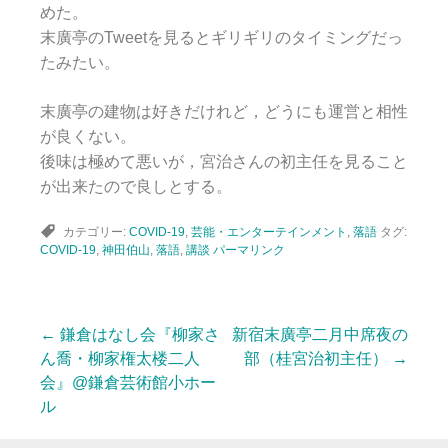
めた。
末廣亭のTweetを見るとギリギリのタイミングだっ
たみたい。
末廣亭の建物は好きだけれど，どうにも運営と相性
が良くない。
後味は極めて悪いが，宮治さんの初主任を見ること
が出来たので良しとする。
カテゴリー:
COVID-19
,
芸能・エンターテインメント
,
落語
タグ:
COVID-19
,
神田伯山
,
落語
,
講談
パーマリンク
←
鎌倉はなし会『柳家さ
新宿末廣亭二月中席夜の
投
ん喬・柳家権太楼二人
部（桂宮治初主任）
→
会』@鎌倉芸術館小ホー
ル
稿