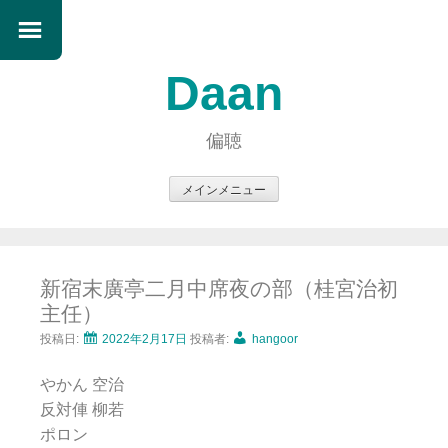
Daan
偏聴
メインメニュー
コ
ン
テ
新宿末廣亭二月中席夜の部（桂宮治初
ン
主任）
ツ
へ
投稿日:
2022年2月17日
投稿者:
hangoor
ス
やかん 空治
キ
反対俥 柳若
ッ
ポロン
プ