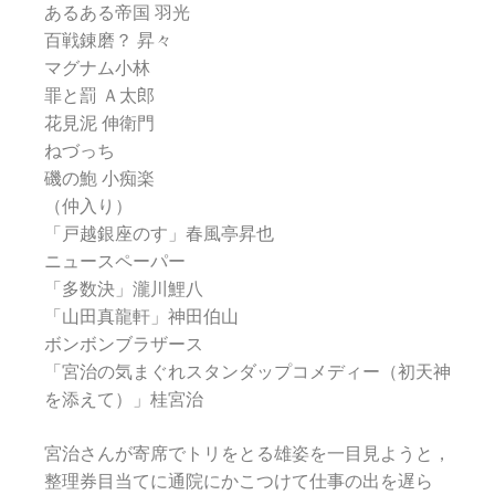
あるある帝国 羽光
百戦錬磨？ 昇々
マグナム小林
罪と罰 Ａ太郎
花見泥 伸衛門
ねづっち
磯の鮑 小痴楽
（仲入り）
「戸越銀座のす」春風亭昇也
ニュースペーパー
「多数決」瀧川鯉八
「山田真龍軒」神田伯山
ボンボンブラザース
「宮治の気まぐれスタンダップコメディー（初天神
を添えて）」桂宮治
宮治さんが寄席でトリをとる雄姿を一目見ようと，
整理券目当てに通院にかこつけて仕事の出を遅ら