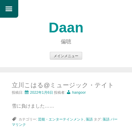
Daan
偏聴
メインメニュー
コ
ン
テ
立川こはる@ミュージック・テイト
ン
ツ
投稿日:
2022年1月6日
投稿者:
hangoor
へ
雪に負けました……
ス
キ
カテゴリー:
芸能・エンターテインメント
,
落語
タグ:
落語
パー
ッ
マリンク
プ