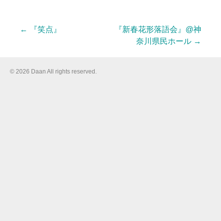
←
『笑点』
『新春花形落語会』@神
投
奈川県民ホール
→
稿
© 2026 Daan All rights reserved.
ナ
ビ
ゲ
ー