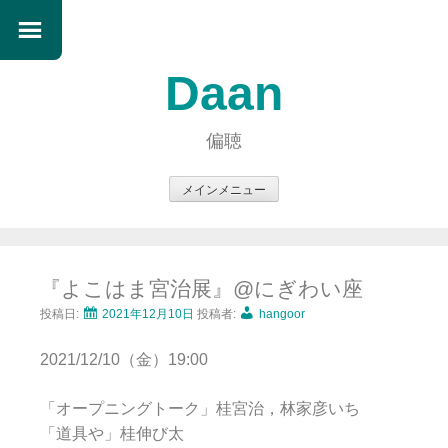
Daan
偏聴
メインメニュー
コ
ン
テ
『よこはま宮治展』@にぎわい座
ン
ツ
投稿日:
2021年12月10日
投稿者:
hangoor
へ
2021/12/10（金）19:00
ス
キ
「オープニングトーク」桂宮治，林家彦いち
ッ
「道具や」桂伸び太
プ