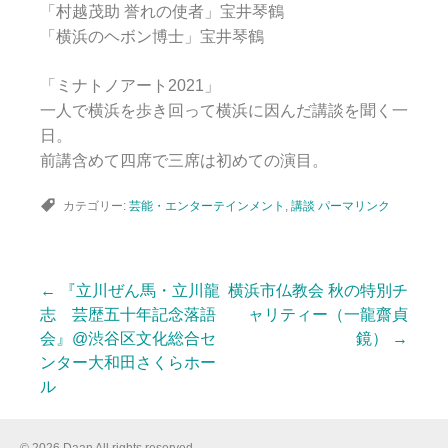
「村越茂助 誉れの使者」宝井琴鶴
「横浜のヘボン博士」宝井琴鶴
「ミナトノアート2021」
一人で横浜を歩き回って横浜に因んだ講談を聞く一
日。
前講含めて四席で三席は初めての演目。
カテゴリー:
芸能・エンターテインメント
,
講談
パーマリンク
←
『立川ぜん馬・立川龍
横浜市仏教会 秋の特別チ
投
志 芸歴五十年記念落語
ャリティー（一龍齋貞
会』@渋谷区文化総合セ
鏡）
→
ンター大和田さくらホー
稿
ル