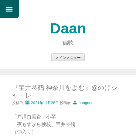
Daan
偏聴
メインメニュー
コ
ン
テ
『宝井琴鶴 神奈川をよむ』@のげシ
ン
ャーレ
ツ
へ
投稿日:
2021年11月28日
投稿者:
hangoor
ス
「戸澤白雲斎」小琴
キ
「夜もすがら検校」宝井琴鶴
ッ
（仲入り）
プ