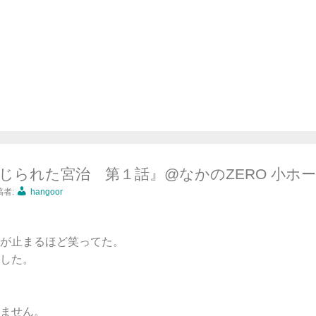
禁じられた宮治 第１話』@なかのZERO 小ホ
稿者:
hangoor
が止まるほど笑ってた。
した。
ません。