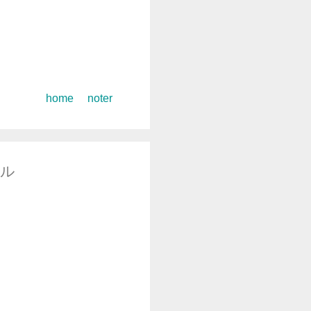
コ
home
noter
ン
テ
ン
ツ
ール
へ
ス
キ
ッ
プ