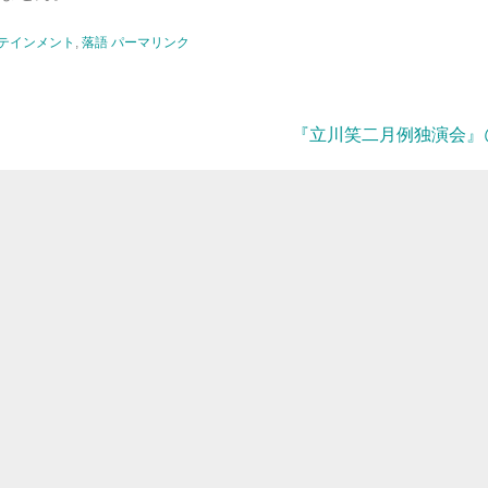
テインメント
,
落語
パーマリンク
『立川笑二月例独演会』