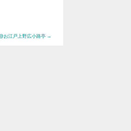
@お江戸上野広小路亭
→