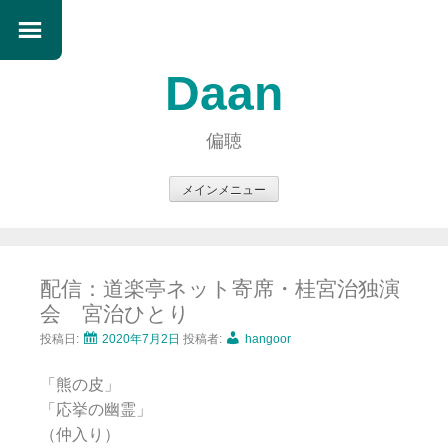
Daan
偏聴
メインメニュー
コ
ン
テ
配信：道楽亭ネット寄席・桂宮治独演
ン
会 宮治ひとり
ツ
へ
投稿日:
2020年7月2日
投稿者:
hangoor
ス
「熊の皮」
キ
「応挙の幽霊」
ッ
（仲入り）
プ