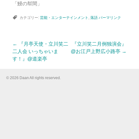
「鰻の幇間」
カテゴリー:
芸能・エンターテインメント
,
落語
パーマリンク
←
『月亭天使・立川笑二
『立川笑二月例独演会』
投
二人会 いっちゃいま
@お江戸上野広小路亭
→
す！』@道楽亭
稿
© 2026 Daan All rights reserved.
ナ
ビ