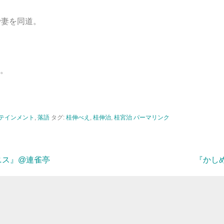
で妻を同道。
。
テインメント
,
落語
タグ:
桂伸べえ
,
桂伸治
,
桂宮治
パーマリンク
ニス』@連雀亭
『かしめ