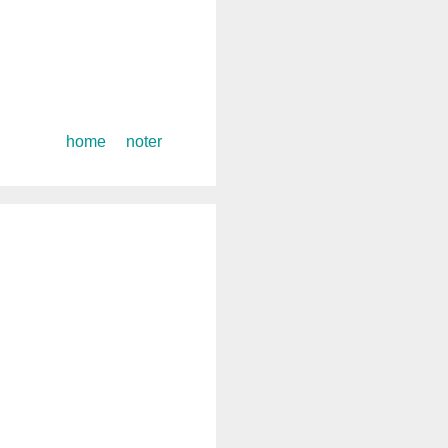
コ
home
noter
ン
テ
ン
ツ
へ
ス
キ
ッ
プ