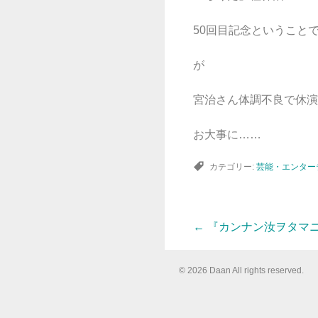
50回目記念ということ
が
宮治さん体調不良で休演
お大事に……
カテゴリー:
芸能・エンター
←
『カンナン汝ヲタマ
投
© 2026 Daan All rights reserved.
稿