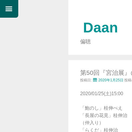
Daan
偏聴
第50回『宮治展
投稿日:
2020年1月25日
投稿
2020/01/25(土)15:00
「鮑のし」桂伸べえ
「長屋の花見」桂伸治
（仲入り）
「らくだ」桂伸治