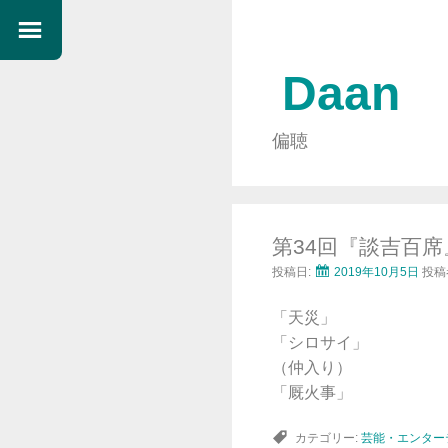
Daan
偏聴
第34回『談吉百
投稿日:
2019年10月5日
投稿
「天災」
「シロサイ」
（仲入り）
「厩火事」
カテゴリー:
芸能・エンター