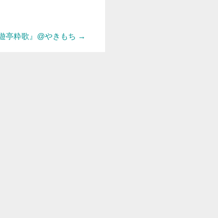
遊亭粋歌』@やきもち
→