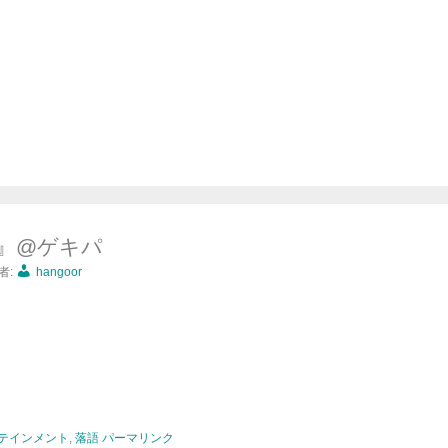
席』@ゲキパ
者:
hangoor
テインメント
,
落語
パーマリンク