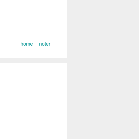
コ
home
noter
ン
テ
ン
ツ
へ
ス
キ
ッ
プ