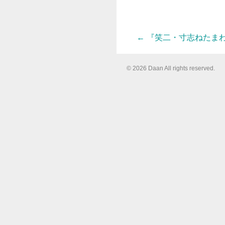
←
『笑二・寸志ねたま
投
© 2026 Daan All rights reserved.
稿
ナ
ビ
ゲ