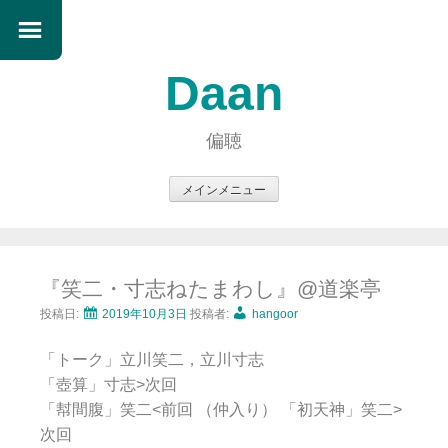
Daan
偏聴
メインメニュー
コ
ン
テ
『笑二・寸志ねたまわし』@道楽亭
ン
ツ
投稿日:
2019年10月3日
投稿者:
hangoor
へ
「トーク」立川笑二，立川寸志
ス
「壺算」寸志>次回
キ
「幇間腹」笑二<前回 （仲入り） 「初天神」笑二>
ッ
次回
プ