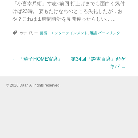
「小言幸兵衛」寸志<前回 打上げまでも面白く気付
けば23時。 宴もたけなわのところ失礼したが，お
や？これは１時間時計を見間違ったらしい……
カテゴリー:
芸能・エンターテインメント
,
落語
パーマリンク
←
『華子HOME寄席』
第34回『談吉百席』@ゲ
投
キパ
→
稿
© 2026 Daan All rights reserved.
ナ
ビ