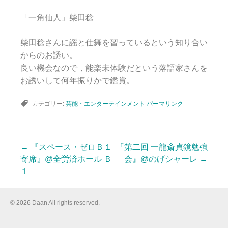
「一角仙人」柴田稔
柴田稔さんに謡と仕舞を習っているという知り合い
からのお誘い。
良い機会なので，能楽未体験だという落語家さんを
お誘いして何年振りかで鑑賞。
カテゴリー:
芸能・エンターテインメント
パーマリンク
←
『スペース・ゼロＢ１
『第二回 一龍斎貞鏡勉強
投
寄席』@全労済ホール Ｂ
会』@のげシャーレ
→
１
稿
© 2026 Daan All rights reserved.