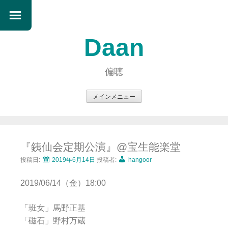
Daan
偏聴
メインメニュー
コ
ン
テ
『銕仙会定期公演』@宝生能楽堂
ン
ツ
投稿日:
2019年6月14日
投稿者:
hangoor
へ
2019/06/14（金）18:00
ス
キ
「班女」馬野正基
ッ
「磁石」野村万蔵
プ