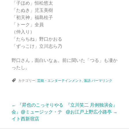
「子ほめ」恒松悠太
「たぬき」児玉美樹
「初天神」福島桂子
「トーク」全員
（仲入り）
「たらちね」野口かおる
「ずっこけ」立川志ら乃
野口さん，面白いなぁ。前に聞いた「つる」も凄か
ったし。
カテゴリー:
芸能・エンターテインメント
,
落語
パーマリンク
←
『昇也のこっそりやる
『立川笑二 月例独演会』
投
会』@ミュージック・テ
@お江戸上野広小路亭
→
イト西新宿店