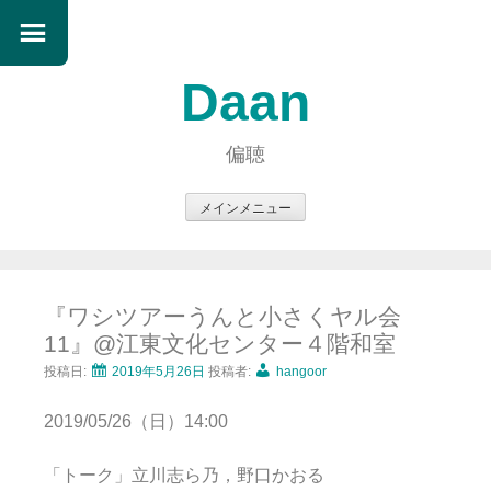
Daan
偏聴
メインメニュー
コ
ン
テ
『ワシツアーうんと小さくヤル会
ン
11』@江東文化センター４階和室
ツ
へ
投稿日:
2019年5月26日
投稿者:
hangoor
ス
2019/05/26（日）14:00
キ
ッ
「トーク」立川志ら乃，野口かおる
プ