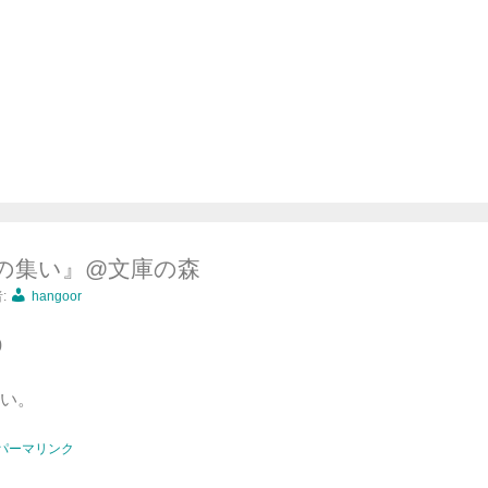
の集い』@文庫の森
:
hangoor
0
い。
パーマリンク