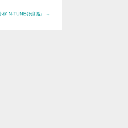
柳IN-TUNE@浪協』
→