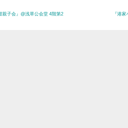
柑親子会』@浅草公会堂 4階第2
『港家小