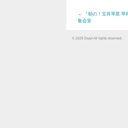
←
『朝の！宝井琴星 琴
投
集会室
稿
© 2026 Daan All rights reserved.
ナ
ビ
ゲ
ー