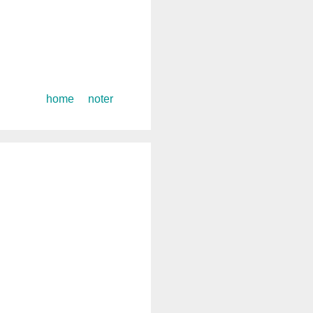
コ
home
noter
ン
テ
ン
ツ
へ
ス
キ
ッ
プ