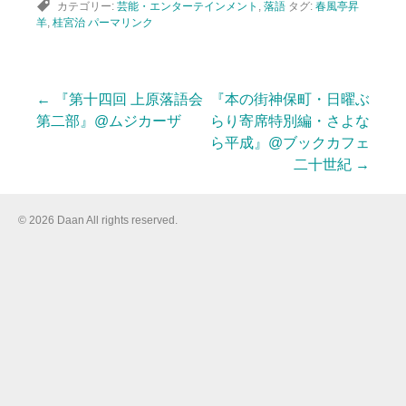
カテゴリー:
芸能・エンターテインメント
,
落語
タグ:
春風亭昇
羊
,
桂宮治
パーマリンク
←
『第十四回 上原落語会
『本の街神保町・日曜ぶ
投
第二部』@ムジカーザ
らり寄席特別編・さよな
ら平成』@ブックカフェ
二十世紀
→
稿
© 2026 Daan All rights reserved.
ナ
ビ
ゲ