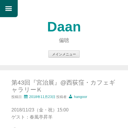
Daan
偏聴
メインメニュー
コ
ン
テ
第43回『宮治展』@西荻窪・カフェギ
ン
ャラリーＫ
ツ
へ
投稿日:
2018年11月23日
投稿者:
hangoor
ス
2018/11/23（金・祝）15:00
キ
ゲスト：春風亭昇羊
ッ
プ