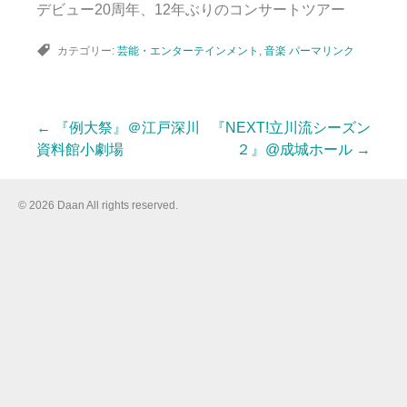
デビュー20周年、12年ぶりのコンサートツアー
カテゴリー:
芸能・エンターテインメント
,
音楽
パーマリンク
←
『例大祭』＠江戸深川
『NEXT!立川流シーズン
投
資料館小劇場
２』@成城ホール
→
稿
© 2026 Daan All rights reserved.
ナ
ビ