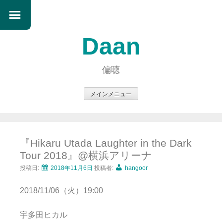
Daan
偏聴
メインメニュー
コ
ン
テ
『Hikaru Utada Laughter in the Dark
ン
Tour 2018』@横浜アリーナ
ツ
へ
投稿日:
2018年11月6日
投稿者:
hangoor
ス
2018/11/06（火）19:00
キ
ッ
宇多田ヒカル
プ