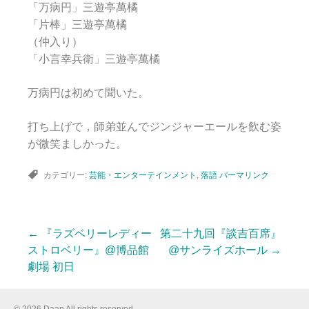
「万病円」三遊亭萬橘
「片棒」三遊亭萬橘
（仲入り）
「小言幸兵衛」三遊亭萬橘
万病円は初めて聞いた。
打ち上げで，師弟並んでジンジャーエールを飲む姿
が微笑ましかった。
カテゴリー:
芸能・エンターテインメント
,
落語
パーマリンク
←
『ラズベリーレディー
第二十九回『談吉百席』
投
ストロベリー』@博品館
@サンライズホール
→
劇場 初日
稿