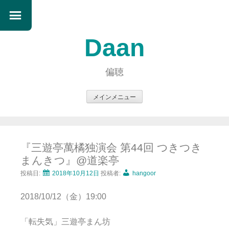
Daan
偏聴
メインメニュー
コ
ン
テ
『三遊亭萬橘独演会 第44回 つきつき
ン
まんきつ』@道楽亭
ツ
へ
投稿日:
2018年10月12日
投稿者:
hangoor
ス
2018/10/12（金）19:00
キ
ッ
「転失気」三遊亭まん坊
プ